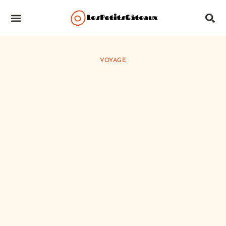
SANTÉ & RÉGIME
VOYAGE