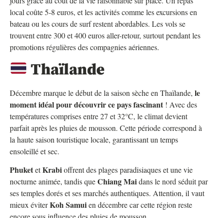
jours grâce au coût de la vie raisonnable sur place. Un repas
local coûte 5-8 euros, et les activités comme les excursions en
bateau ou les cours de surf restent abordables. Les vols se
trouvent entre 300 et 400 euros aller-retour, surtout pendant les
promotions régulières des compagnies aériennes.
Thaïlande
le
Décembre marque le début de la saison sèche en Thaïlande,
moment idéal pour découvrir ce pays fascinant
! Avec des
températures comprises entre 27 et 32°C, le climat devient
parfait après les pluies de mousson. Cette période correspond à
la haute saison touristique locale, garantissant un temps
ensoleillé et sec.
Phuket
Krabi
et
offrent des plages paradisiaques et une vie
Chiang Mai
nocturne animée, tandis que
dans le nord séduit par
ses temples dorés et ses marchés authentiques. Attention, il vaut
Koh Samui
mieux éviter
en décembre car cette région reste
encore sous influence des pluies de mousson.